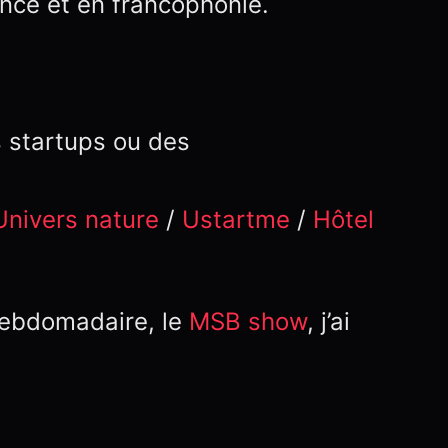
nce et en francophonie.
s startups ou des
Univers nature
/
Ustartme
/
Hôtel
 hebdomadaire, le
MSB show
, j’ai