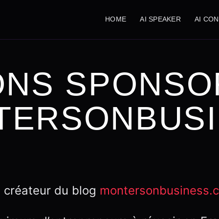
HOME
AI SPEAKER
AI CO
ONS SPONSO
TERSONBUSI
le créateur du blog
montersonbusiness.