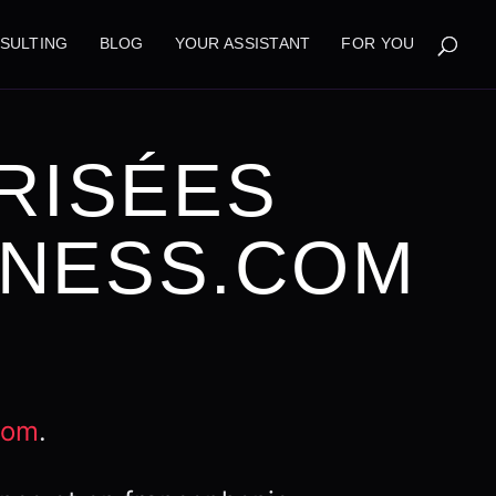
NSULTING
BLOG
YOUR ASSISTANT
FOR YOU
RISÉES
NESS.COM
com
.