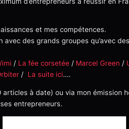
aximum d’entrepreneurs à réussir en Fra
naissances et mes compétences.
bien avec des grands groupes qu’avec de
imi
/
La fée corsetée
/
Marcel Green
/
rbiter
/
La suite ici
….
0 articles à date) ou via mon émission
 ses entrepreneurs.