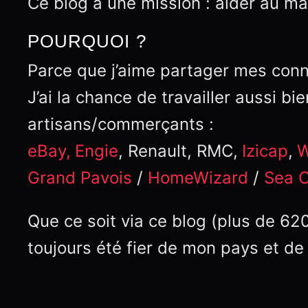
Ce blog a une mission : aider au m
POURQUOI ?
Parce que j’aime partager mes con
J’ai la chance de travailler aussi 
artisans/commerçants :
eBay,
Engie
, Renault, RMC,
Izicap
,
W
Grand Pavois
/
HomeWizard
/
Sea O
Que ce soit via ce blog (plus de 62
toujours été fier de mon pays et de